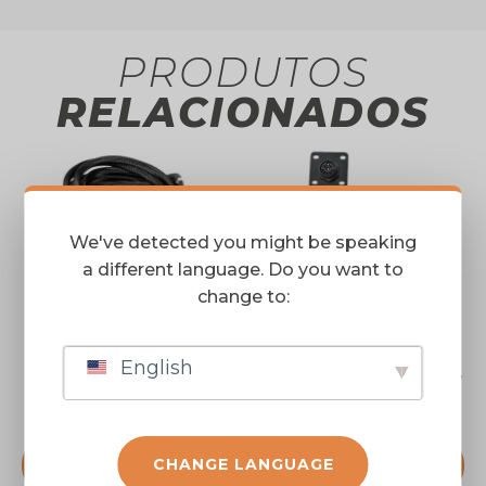
PRODUTOS
RELACIONADOS
We've detected you might be speaking
a different language. Do you want to
change to:
English
Chicote para
Chicote ISOBUS trator
Plantadeiras FT2243
FORTRON FT993960
FALAR COM UM
FALAR COM UM
CHANGE LANGUAGE
VENDEDOR
VENDEDOR