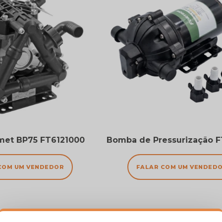
et BP75 FT6121000
Bomba de Pressurização 
COM UM VENDEDOR
FALAR COM UM VENDED