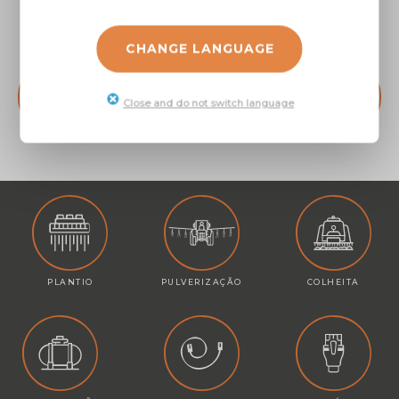
Rapid Check para
Rapid Check para
Fluxômetro 1” 10-100
Fluxômetro 2” 75-750
l/min FT087076
l/min FT42306399
CHANGE LANGUAGE
FALAR COM UM
FALAR COM UM
Close and do not switch language
VENDEDOR
VENDEDOR
PLANTIO
PULVERIZAÇÃO
COLHEITA