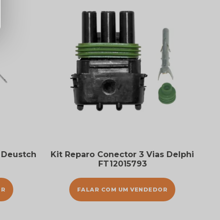
s Deustch
Kit Reparo Conector 3 Vias Delphi
FT12015793
OR
FALAR COM UM VENDEDOR