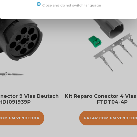
Close and do not switch language
onector 9 Vias Deutsch
Kit Reparo Conector 4 Via
HD1091939P
FTDT04-4P
COM UM VENDEDOR
FALAR COM UM VENDED