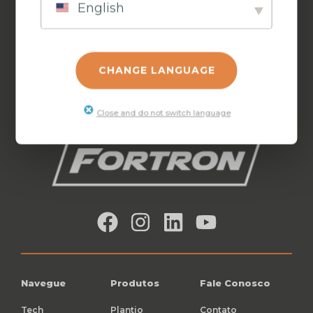
English
PULVERIZAÇÃO
CHICOTES
ACESSÓRIOS
CHANGE LANGUAGE
DE SULCO
Close and do not switch language
Navegue
Produtos
Fale Conosco
Tech
Plantio
Contato