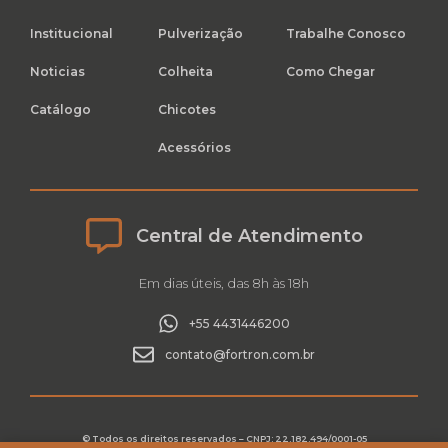
Institucional
Pulverização
Trabalhe Conosco
Noticias
Colheita
Como Chegar
Catálogo
Chicotes
Acessórios
Central de Atendimento
Em dias úteis, das 8h às 18h
+55 4431446200
contato@fortron.com.br
© Todos os direitos reservados – CNPJ: 22.182.494/0001-05