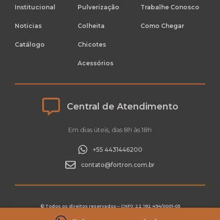
Institucional
Pulverização
Trabalhe Conosco
Noticias
Colheita
Como Chegar
Catálogo
Chicotes
Acessórios
Central de Atendimento
Em dias úteis, das 8h às 18h
+55 4431446200
contato@fortron.com.br
© Todos os direitos reservados – CNPJ: 22.182.494/0001-05
Privacidade e Proteção de Dados Fortron