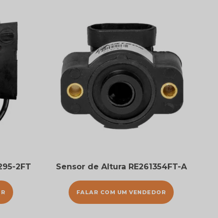
295-2FT
Sensor de Altura RE261354FT-A
OR
FALAR COM UM VENDEDOR