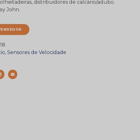
olheitadeiras, distribuidores de calcário/adubo.
ey John.
VENDEDOR
18
io
,
Sensores de Velocidade