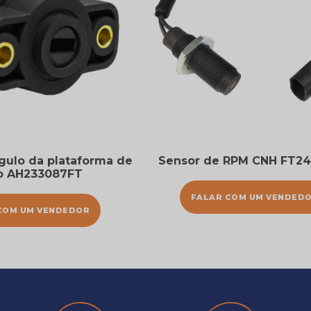
gulo da plataforma de
Sensor de RPM CNH FT24
o AH233087FT
FALAR COM UM VENDED
COM UM VENDEDOR