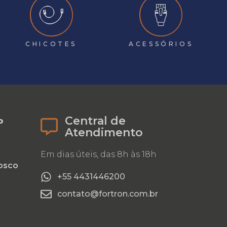
CHICOTES
ACESSÓRIOS
Central de
o
Atendimento
Em dias úteis, das 8h às 18h
osco
+55 4431446200
contato@fortron.com.br