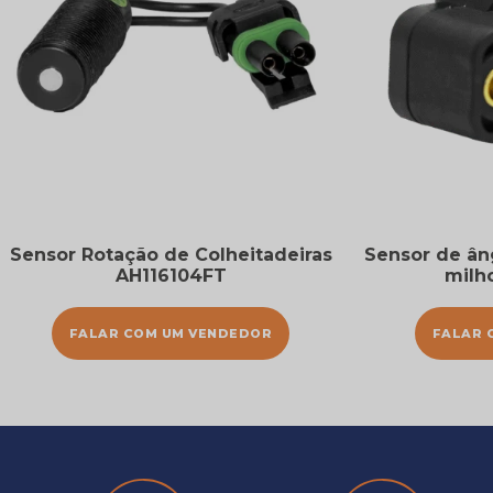
Sensor Rotação de Colheitadeiras
Sensor de ân
AH116104FT
milh
FALAR COM UM VENDEDOR
FALAR 