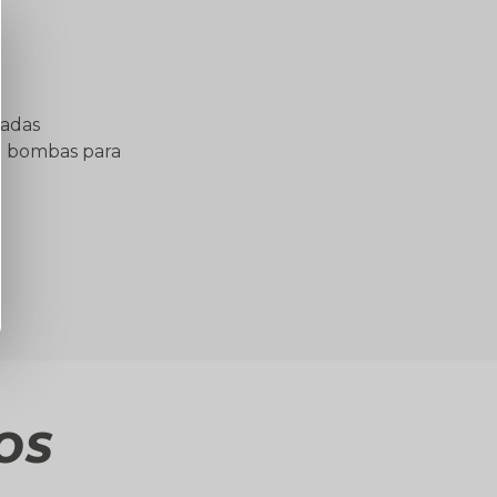
gadas
de bombas para
OS