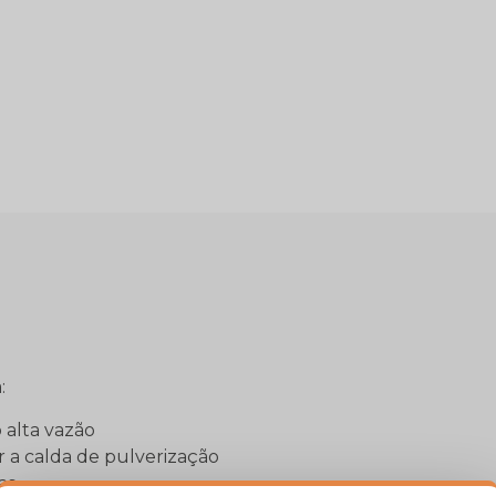
:
 alta vazão
r a calda de pulverização
as