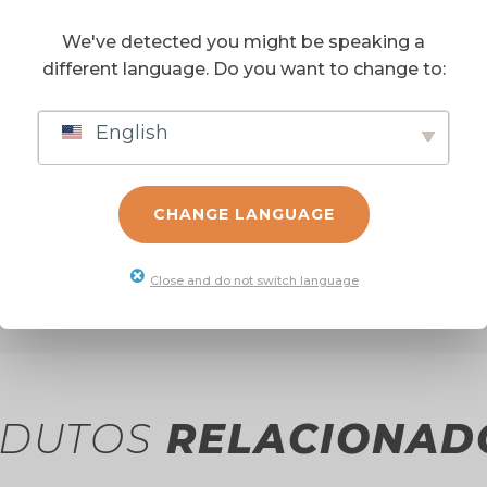
 grande capacidade
P (Código Hypro para faturamento de pedidos)
We've detected you might be speaking a
different language. Do you want to change to:
 vazão equipados com bomba centrífuga Hypro de 3 pole
English
a de fábrica) Marca: FORTRON NCM: 8413.91.90 (Partes 
CHANGE LANGUAGE
 Embalagem): 350 gr
Close and do not switch language
DUTOS
RELACIONAD