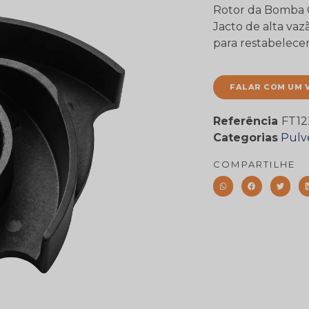
Rotor da Bomba C
Jacto de alta va
para restabelecer
FALAR COM UM 
Referência
FT12
Categorias
Pulv
COMPARTILHE