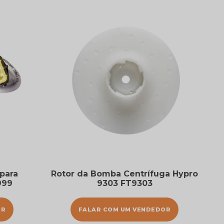
para
Rotor da Bomba Centrífuga Hypro
999
9303 FT9303
OR
FALAR COM UM VENDEDOR