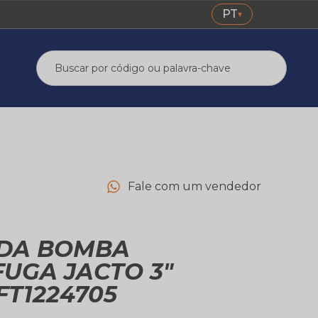
PT
▾
Fale com um vendedor
DA BOMBA
FUGA JACTO 3″
FT1224705