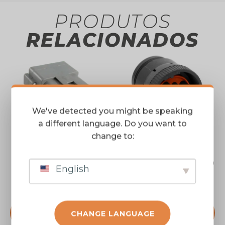
PRODUTOS
RELACIONADOS
We've detected you might be speaking
a different language. Do you want to
change to:
Kit Reparo Conector
Kit Reparo Conector 9
English
Deutsch 12 Vias
Vias Deutsch
FTDT04-12P
FTHD1691939S
FALAR COM UM
FALAR COM UM
CHANGE LANGUAGE
VENDEDOR
VENDEDOR