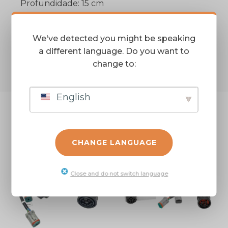
Profundidade: 15 cm
Itens Inclusos:
1 Chicote Adaptador da Unidade de Linha
We've detected you might be speaking
Longo.
a different language. Do you want to
change to:
English
PRODUTOS
RELACIONADOS
CHANGE LANGUAGE
Close and do not switch language