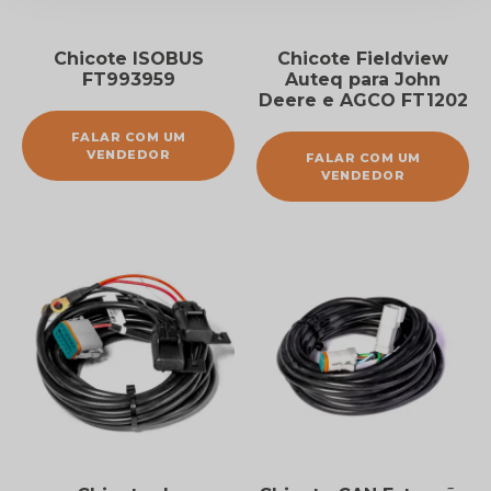
Chicote ISOBUS
Chicote Fieldview
FT993959
Auteq para John
Deere e AGCO FT1202
FALAR COM UM
VENDEDOR
FALAR COM UM
VENDEDOR