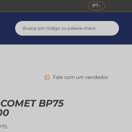
PT
▾
Fale com um vendedor
COMET BP75
00
75.