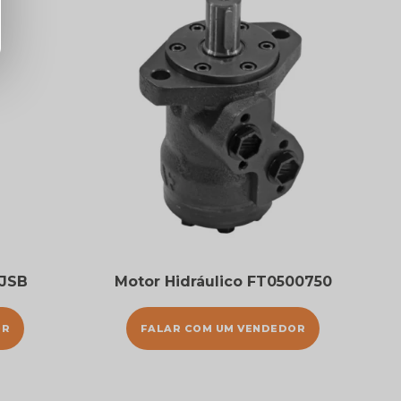
OJSB
Motor Hidráulico FT0500750
OR
FALAR COM UM VENDEDOR