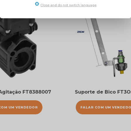
Close and do not switch language
 Agitação FT8388007
Suporte de Bico FT3
COM UM VENDEDOR
FALAR COM UM VENDED